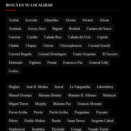
BUSCÁ EN TU LOCALIDAD
Acebal
Acevedo
Albarellos
Alcorta
Alvarez
Alvear
Arminda
Arroyo Seco
Bigand
Bombal
Carmen del Sauce
Carreras
Casilda
Cañada Rica
Cañada del Ucle
Cepeda
Chabás
Chapuy
Chovet
Christophensen
Coronel Arnold
Coronel Bogado
Coronel Domínguez
Cuatro Esquinas
El Socorro
Elortondo
Fighiera
Firmat
Francisco Paz
General Gelly
Godoy
Hughes
Juan B. Molina
Juncal
La Vanguardia
Labordeboy
Manuel Ocampo
Mariano Benítez
Mariano H. Alfonzo
Melincué
Miguel Torres
Murphy
Máximo Paz
Oratorio Morante
Pavon Arriba
Pavón
Pavón Arriba
Pergamino
Peyrano
Piñero
Pueblo Muñoz
Rueda
Santa Teresa
Sargento Cabral
Stephenson
Teodelina
Theobald
Uranga
Venado Tuerto