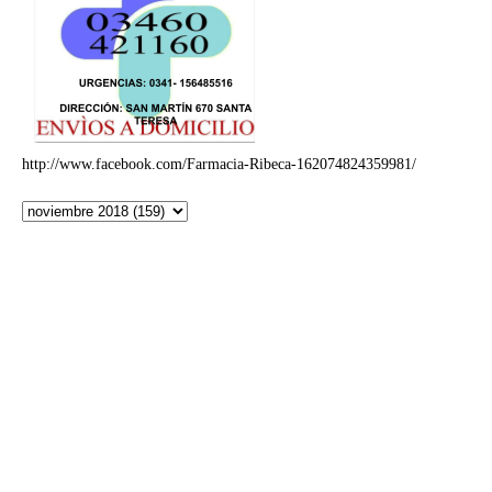
http://www.facebook.com/Farmacia-Ribeca-162074824359981/