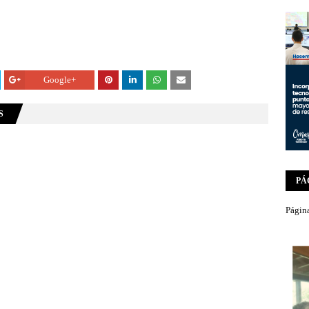
Google+
S
PÁ
Página