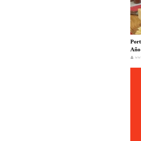
Port
Año 
www