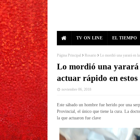
TV ON LINE
EL TIEMPO
Página Principal
Rosario
Lo mordió una yarará en la 
Lo mordió una yarará e
actuar rápido en estos
noviembre 06, 2018
Este sábado un hombre fue herido por una serpi
Provincial, el único que tiene la cura. La doct
la que actuaron fue clave