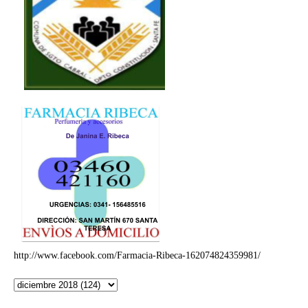
http://www.facebook.com/Farmacia-Ribeca-162074824359981/