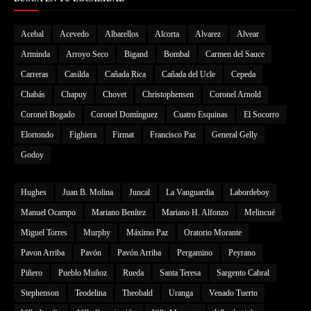
Acebal
Acevedo
Albarellos
Alcorta
Alvarez
Alvear
Arminda
Arroyo Seco
Bigand
Bombal
Carmen del Sauce
Carreras
Casilda
Cañada Rica
Cañada del Ucle
Cepeda
Chabás
Chapuy
Chovet
Christophensen
Coronel Arnold
Coronel Bogado
Coronel Domínguez
Cuatro Esquinas
El Socorro
Elortondo
Fighiera
Firmat
Francisco Paz
General Gelly
Godoy
Hughes
Juan B. Molina
Juncal
La Vanguardia
Labordeboy
Manuel Ocampo
Mariano Benítez
Mariano H. Alfonzo
Melincué
Miguel Torres
Murphy
Máximo Paz
Oratorio Morante
Pavon Arriba
Pavón
Pavón Arriba
Pergamino
Peyrano
Piñero
Pueblo Muñoz
Rueda
Santa Teresa
Sargento Cabral
Stephenson
Teodelina
Theobald
Uranga
Venado Tuerto