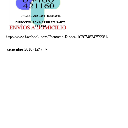
http://www.facebook.com/Farmacia-Ribeca-162074824359981/