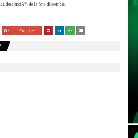
Google+
S