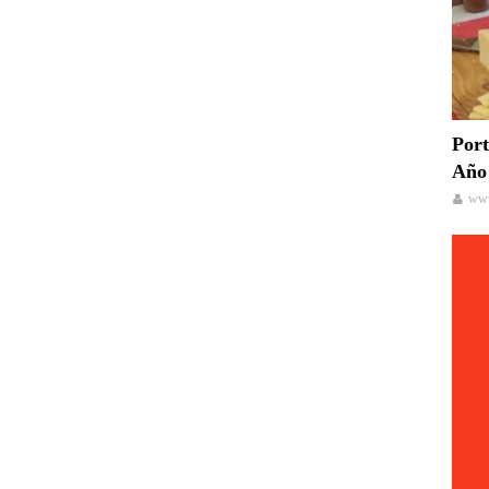
Port
Año 
www