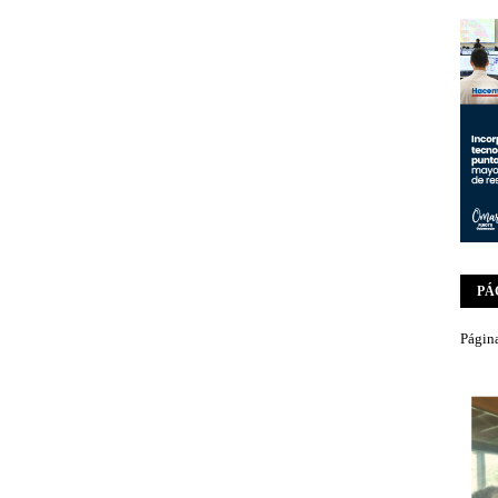
PÁ
Página