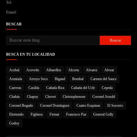
Tel:
Email:
BUSCAR
BUSCÁ EN TU LOCALIDAD
Acebal
Acevedo
Albarellos
Alcorta
Alvarez
Alvear
Arminda
Arroyo Seco
Bigand
Bombal
Carmen del Sauce
Carreras
Casilda
Cañada Rica
Cañada del Ucle
Cepeda
Chabás
Chapuy
Chovet
Christophensen
Coronel Arnold
Coronel Bogado
Coronel Domínguez
Cuatro Esquinas
El Socorro
Elortondo
Fighiera
Firmat
Francisco Paz
General Gelly
Godoy