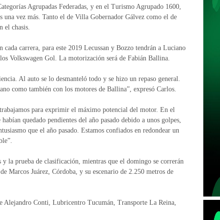
s Categorías Agrupadas Federadas, y en el Turismo Agrupado 1600,
s una vez más. Tanto el de Villa Gobernador Gálvez como el de
 el chasis.
 en cada carrera, para este 2019 Lecussan y Bozzo tendrán a Luciano
los Volkswagen Gol. La motorización será de Fabián Ballina.
encia. Al auto se lo desmanteló todo y se hizo un repaso general.
no como también con los motores de Ballina”, expresó Carlos.
 trabajamos para exprimir el máximo potencial del motor. En el
e habían quedado pendientes del año pasado debido a unos golpes,
ntusiasmo que el año pasado. Estamos confiados en redondear un
ble”.
s y la prueba de clasificación, mientras que el domingo se correrán
ia de Marcos Juárez, Córdoba, y su escenario de 2.250 metros de
e Alejandro Conti, Lubricentro Tucumán, Transporte La Reina,