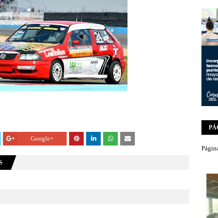
PÁ
Google+
Página
S