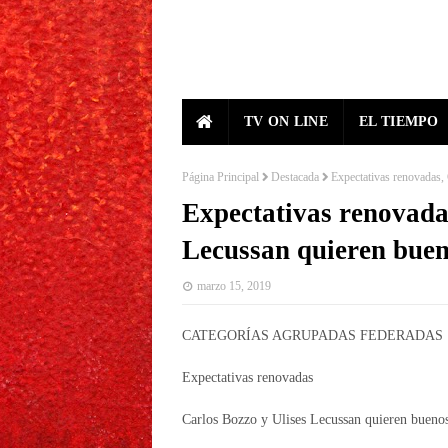
TV ON LINE
EL TIEMPO
Página Principal
Destacada
Expectativas renovadas,
Expectativas renovada
Lecussan quieren buen
marzo 15, 2019
CATEGORÍAS AGRUPADAS FEDERADAS
Expectativas renovadas
Carlos Bozzo y Ulises Lecussan quieren buenos