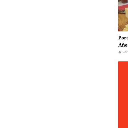
Port
Año 
www