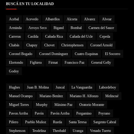
BUSCÁ EN TU LOCALIDAD
Acebal
Acevedo
Albarellos
Alcorta
Alvarez
Alvear
Arminda
Arroyo Seco
Bigand
Bombal
Carmen del Sauce
Carreras
Casilda
Cañada Rica
Cañada del Ucle
Cepeda
Chabás
Chapuy
Chovet
Christophensen
Coronel Arnold
Coronel Bogado
Coronel Domínguez
Cuatro Esquinas
El Socorro
Elortondo
Fighiera
Firmat
Francisco Paz
General Gelly
Godoy
Hughes
Juan B. Molina
Juncal
La Vanguardia
Labordeboy
Manuel Ocampo
Mariano Benítez
Mariano H. Alfonzo
Melincué
Miguel Torres
Murphy
Máximo Paz
Oratorio Morante
Pavon Arriba
Pavón
Pavón Arriba
Pergamino
Peyrano
Piñero
Pueblo Muñoz
Rueda
Santa Teresa
Sargento Cabral
Stephenson
Teodelina
Theobald
Uranga
Venado Tuerto