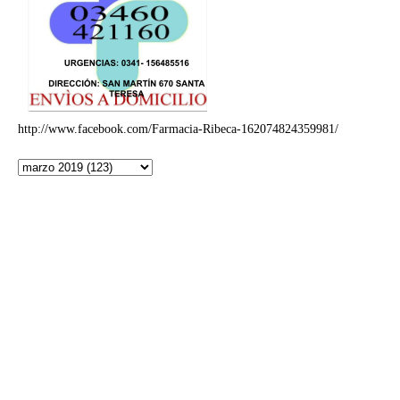
http://www.facebook.com/Farmacia-Ribeca-162074824359981/