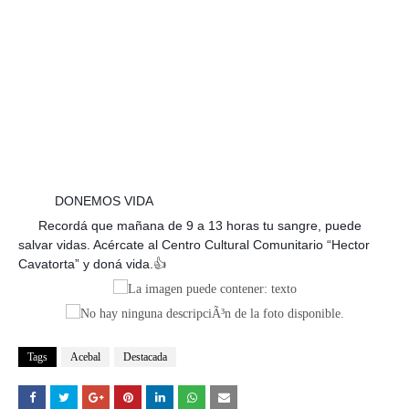
DONEMOS VIDA
👨‍⚕️
👩‍⚕️
👩‍⚕️
👨‍⚕️
Recordá que mañana de 9 a 13 horas tu sangre, puede
👉
salvar vidas. Acércate al Centro Cultural Comunitario “Hector
Cavatorta” y doná vida.
👍
Tags
Acebal
Destacada