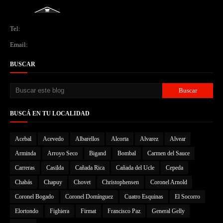
Tel:
Email:
BUSCAR
BUSCÁ EN TU LOCALIDAD
Acebal
Acevedo
Albarellos
Alcorta
Alvarez
Alvear
Arminda
Arroyo Seco
Bigand
Bombal
Carmen del Sauce
Carreras
Casilda
Cañada Rica
Cañada del Ucle
Cepeda
Chabás
Chapuy
Chovet
Christophensen
Coronel Arnold
Coronel Bogado
Coronel Domínguez
Cuatro Esquinas
El Socorro
Elortondo
Fighiera
Firmat
Francisco Paz
General Gelly