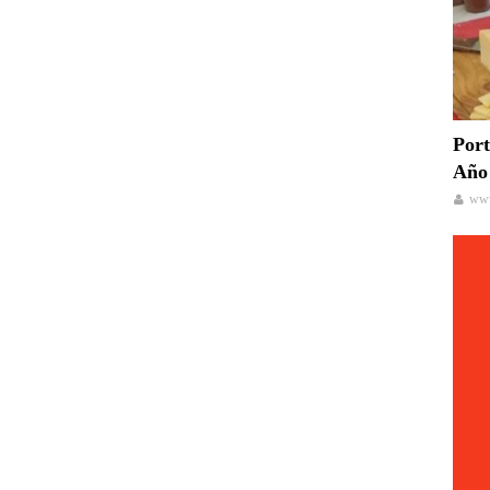
Port
Año 
www