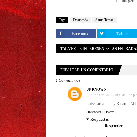
Tags
Destacada
Santa Teresa
Facebook
Twitter
TAL VEZ TE INTERESEN ESTAS ENTRADA
PUBLICAR UN COMENTARIO
1 Comentarios
UNKNOWN
21 de abril de 2019 a las 1:36 p.
Luis Carballada y Ricardo Alf
Responder
Borrar
Respuestas
Responder