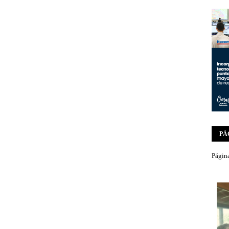
PÁ
Página