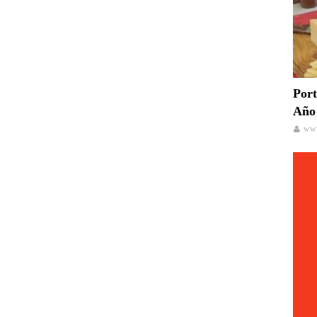
Port
Año 
www