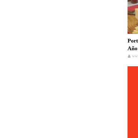
Port
Año 
www