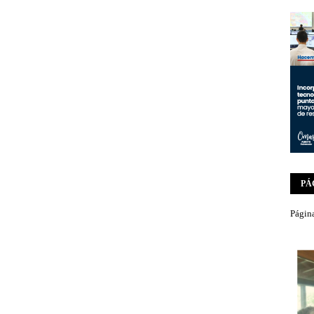
PÁ
Página