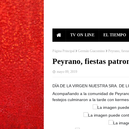
TV ON LINE
EL TIEMPO
Página Principal
Germán Giacomino
Peyrano, fiesta
Peyrano, fiestas patro
mayo 09, 2019
DÍA DE LA VIRGEN NUESTRA SRA. DE 
Acompañando a la comunidad de Peyrano e
festejos culminaron a la tarde con kermes