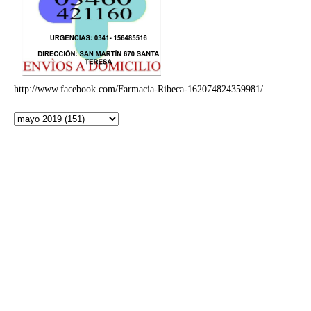
http://www.facebook.com/Farmacia-Ribeca-162074824359981/