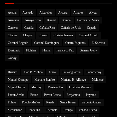
Acebal
Acevedo
Albarellos
Alcorta
Alvarez
Alvear
Arminda
Arroyo Seco
Bigand
Bombal
Carmen del Sauce
Carreras
Casilda
Cañada Rica
Cañada del Ucle
Cepeda
Chabás
Chapuy
Chovet
Christophensen
Coronel Arnold
Coronel Bogado
Coronel Domínguez
Cuatro Esquinas
El Socorro
Elortondo
Fighiera
Firmat
Francisco Paz
General Gelly
Godoy
Hughes
Juan B. Molina
Juncal
La Vanguardia
Labordeboy
Manuel Ocampo
Mariano Benítez
Mariano H. Alfonzo
Melincué
Miguel Torres
Murphy
Máximo Paz
Oratorio Morante
Pavon Arriba
Pavón
Pavón Arriba
Pergamino
Peyrano
Piñero
Pueblo Muñoz
Rueda
Santa Teresa
Sargento Cabral
Stephenson
Teodelina
Theobald
Uranga
Venado Tuerto