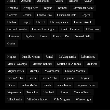
Acebal
Acevedo
Albarellos
Alcorta
Alvarez
Alvear
Arminda
Arroyo Seco
Bigand
Bombal
Carmen del Sauce
Carreras
Casilda
Cañada Rica
Cañada del Ucle
Cepeda
Chabás
Chapuy
Chovet
Christophensen
Coronel Arnold
Coronel Bogado
Coronel Domínguez
Cuatro Esquinas
El Socorro
Elortondo
Fighiera
Firmat
Francisco Paz
General Gelly
Godoy
Hughes
Juan B. Molina
Juncal
La Vanguardia
Labordeboy
Manuel Ocampo
Mariano Benítez
Mariano H. Alfonzo
Melincué
Miguel Torres
Murphy
Máximo Paz
Oratorio Morante
Pavon Arriba
Pavón
Pavón Arriba
Pergamino
Peyrano
Piñero
Pueblo Muñoz
Rueda
Santa Teresa
Sargento Cabral
Stephenson
Teodelina
Theobald
Uranga
Venado Tuerto
Villa Amelia
Villa Constitución
Villa Mugueta
Wheelwright