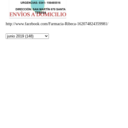
http://www.facebook.com/Farmacia-Ribeca-162074824359981/