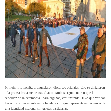
Ni Fein ni Lifschitz pronunciaron discursos oficiales, sólo se dirigieron
a la prensa brevemente tras el acto. Ambos argumentaron que la
sencillez de la ceremonia –para algunos, casi insípida– tuvo que ver con
hacer foco únicamente en la bandera y lo que representa en términos de
una identidad nacional sin grietas partidarias.