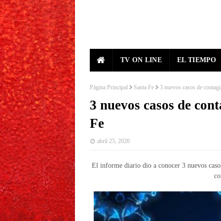
TV ON LINE
EL TIEMPO
Página Principal
Santa Fe
3 nuevos casos de contagi
3 nuevos casos de con
Fe
abril 25, 2020
El informe diario dio a conocer 3 nuevos casos
co