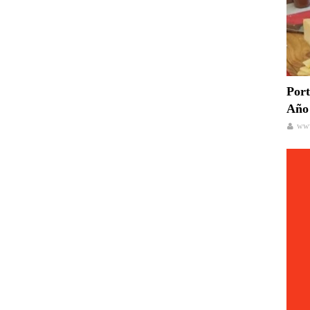
Port
Año 
www