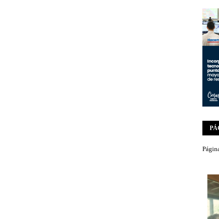
PÁ
Página