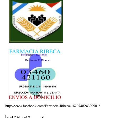
http://www.facebook.com/Farmacia-Ribeca-162074824359981/