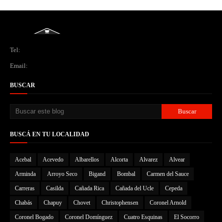
Tel:
Email:
BUSCAR
BUSCÁ EN TU LOCALIDAD
Acebal
Acevedo
Albarellos
Alcorta
Alvarez
Alvear
Arminda
Arroyo Seco
Bigand
Bombal
Carmen del Sauce
Carreras
Casilda
Cañada Rica
Cañada del Ucle
Cepeda
Chabás
Chapuy
Chovet
Christophensen
Coronel Arnold
Coronel Bogado
Coronel Domínguez
Cuatro Esquinas
El Socorro