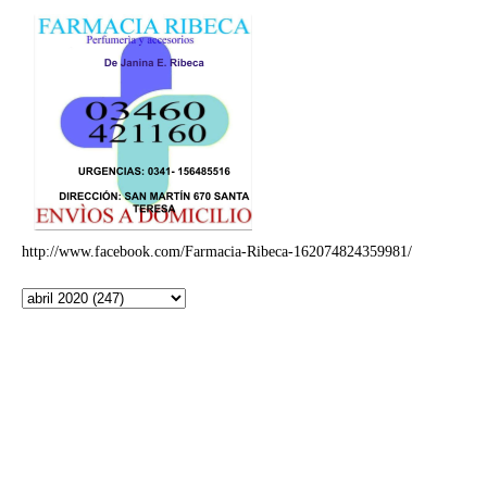
http://www.facebook.com/Farmacia-Ribeca-162074824359981/