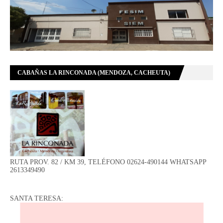
CABAÑAS LA RINCONADA (MENDOZA, CACHEUTA)
RUTA PROV. 82 / KM 39, TELÉFONO 02624-490144 WHATSAPP
2613349490
SANTA TERESA: