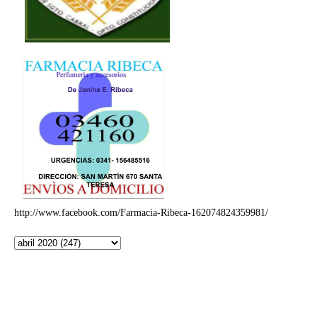
http://www.facebook.com/Farmacia-Ribeca-162074824359981/