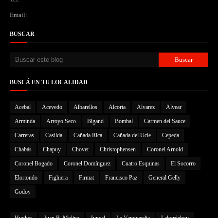
Email:
BUSCAR
BUSCÁ EN TU LOCALIDAD
Acebal
Acevedo
Albarellos
Alcorta
Alvarez
Alvear
Arminda
Arroyo Seco
Bigand
Bombal
Carmen del Sauce
Carreras
Casilda
Cañada Rica
Cañada del Ucle
Cepeda
Chabás
Chapuy
Chovet
Christophensen
Coronel Arnold
Coronel Bogado
Coronel Domínguez
Cuatro Esquinas
El Socorro
Elortondo
Fighiera
Firmat
Francisco Paz
General Gelly
Godoy