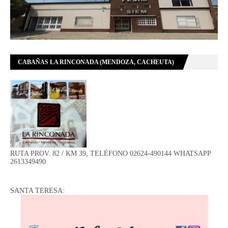
CABAÑAS LA RINCONADA (MENDOZA, CACHEUTA)
RUTA PROV. 82 / KM 39, TELÉFONO 02624-490144 WHATSAPP
2613349490
SANTA TERESA: