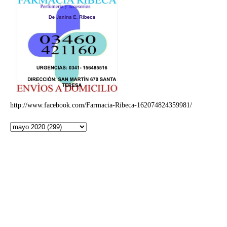
http://www.facebook.com/Farmacia-Ribeca-162074824359981/