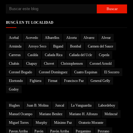
BUSCÁ EN TU LOCALIDAD
Acebal
Acevedo
Albarellos
Alcorta
Alvarez
Alvear
Arminda
Arroyo Seco
Bigand
Bombal
Carmen del Sauce
Carreras
Casilda
Cañada Rica
Cañada del Ucle
Cepeda
Chabás
Chapuy
Chovet
Christophensen
Coronel Arnold
Coronel Bogado
Coronel Domínguez
Cuatro Esquinas
El Socorro
Elortondo
Fighiera
Firmat
Francisco Paz
General Gelly
Godoy
Hughes
Juan B. Molina
Juncal
La Vanguardia
Labordeboy
Manuel Ocampo
Mariano Benítez
Mariano H. Alfonzo
Melincué
Miguel Torres
Murphy
Máximo Paz
Oratorio Morante
Pavon Arriba
Pavón
Pavón Arriba
Pergamino
Peyrano