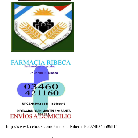
http://www.facebook.com/Farmacia-Ribeca-162074824359981/