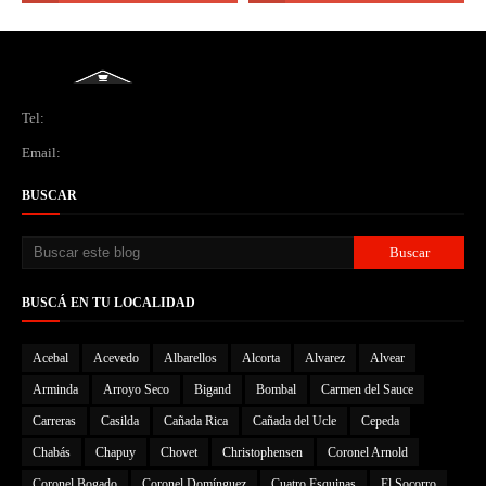
Tel:
Email:
BUSCAR
BUSCÁ EN TU LOCALIDAD
Acebal
Acevedo
Albarellos
Alcorta
Alvarez
Alvear
Arminda
Arroyo Seco
Bigand
Bombal
Carmen del Sauce
Carreras
Casilda
Cañada Rica
Cañada del Ucle
Cepeda
Chabás
Chapuy
Chovet
Christophensen
Coronel Arnold
Coronel Bogado
Coronel Domínguez
Cuatro Esquinas
El Socorro