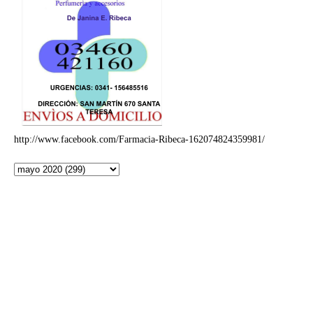
http://www.facebook.com/Farmacia-Ribeca-162074824359981/