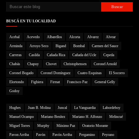
BUSCÁ EN TU LOCALIDAD
Acebal
Acevedo
Albarellos
Alcorta
Alvarez
Alvear
Arminda
Arroyo Seco
Bigand
Bombal
Carmen del Sauce
Carreras
Casilda
Cañada Rica
Cañada del Ucle
Cepeda
Chabás
Chapuy
Chovet
Christophensen
Coronel Arnold
Coronel Bogado
Coronel Domínguez
Cuatro Esquinas
El Socorro
Elortondo
Fighiera
Firmat
Francisco Paz
General Gelly
Godoy
Hughes
Juan B. Molina
Juncal
La Vanguardia
Labordeboy
Manuel Ocampo
Mariano Benítez
Mariano H. Alfonzo
Melincué
Miguel Torres
Murphy
Máximo Paz
Oratorio Morante
Pavon Arriba
Pavón
Pavón Arriba
Pergamino
Peyrano