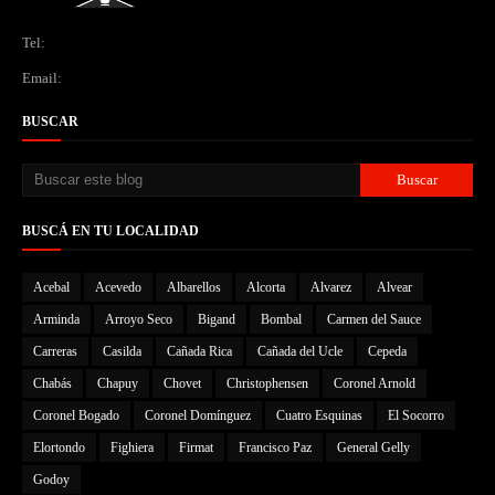
Tel:
Email:
BUSCAR
BUSCÁ EN TU LOCALIDAD
Acebal
Acevedo
Albarellos
Alcorta
Alvarez
Alvear
Arminda
Arroyo Seco
Bigand
Bombal
Carmen del Sauce
Carreras
Casilda
Cañada Rica
Cañada del Ucle
Cepeda
Chabás
Chapuy
Chovet
Christophensen
Coronel Arnold
Coronel Bogado
Coronel Domínguez
Cuatro Esquinas
El Socorro
Elortondo
Fighiera
Firmat
Francisco Paz
General Gelly
Godoy