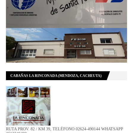
CABAÑAS LA RINCONADA (MENDOZA, CACHEUTA)
RUTA PROV. 82 / KM 39, TELÉFONO 02624-490144 WHATSAPP