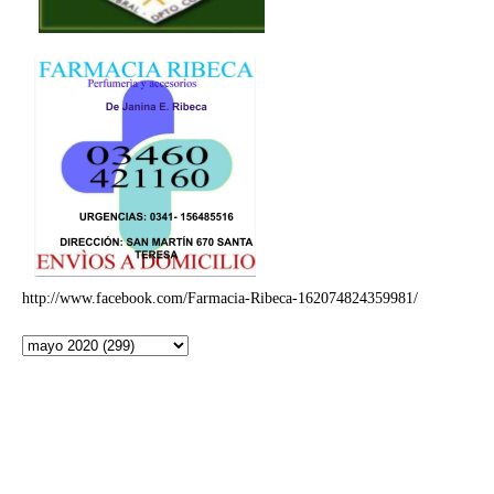
http://www.facebook.com/Farmacia-Ribeca-162074824359981/