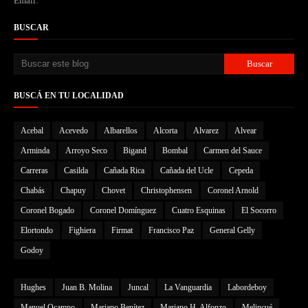
Email:
BUSCAR
BUSCÁ EN TU LOCALIDAD
Acebal
Acevedo
Albarellos
Alcorta
Alvarez
Alvear
Arminda
Arroyo Seco
Bigand
Bombal
Carmen del Sauce
Carreras
Casilda
Cañada Rica
Cañada del Ucle
Cepeda
Chabás
Chapuy
Chovet
Christophensen
Coronel Arnold
Coronel Bogado
Coronel Domínguez
Cuatro Esquinas
El Socorro
Elortondo
Fighiera
Firmat
Francisco Paz
General Gelly
Godoy
Hughes
Juan B. Molina
Juncal
La Vanguardia
Labordeboy
Manuel Ocampo
Mariano Benítez
Mariano H. Alfonzo
Melincué