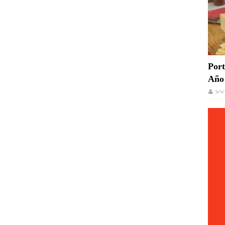
Port
Año 
www