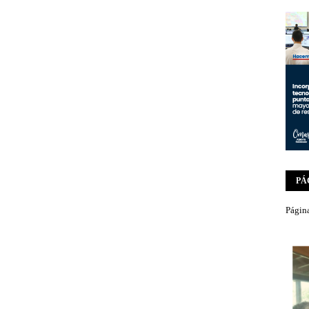
PÁ
Página