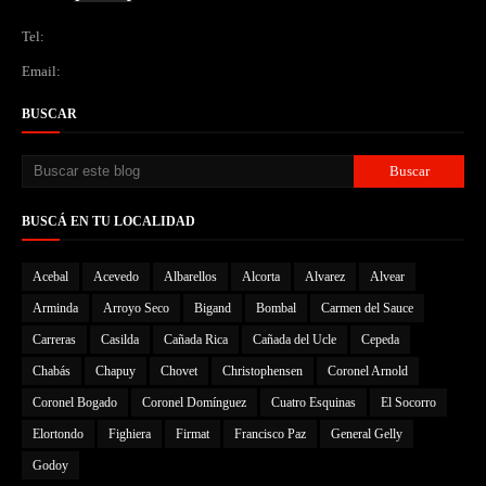
Tel:
Email:
BUSCAR
BUSCÁ EN TU LOCALIDAD
Acebal
Acevedo
Albarellos
Alcorta
Alvarez
Alvear
Arminda
Arroyo Seco
Bigand
Bombal
Carmen del Sauce
Carreras
Casilda
Cañada Rica
Cañada del Ucle
Cepeda
Chabás
Chapuy
Chovet
Christophensen
Coronel Arnold
Coronel Bogado
Coronel Domínguez
Cuatro Esquinas
El Socorro
Elortondo
Fighiera
Firmat
Francisco Paz
General Gelly
Godoy