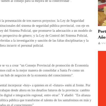
e sumen al consejo para la mejora de la conectividad”.
ó la presentación de tres nuevos proyectos: la Ley de Seguridad
nstitucionales del sistema de seguridad pública provincial, con eje en
a Ley del Sistema Policial, que promueve la adecuación a un modelo de
Port
n perspectiva de género; y la Ley de Control del Sistema Policial,
Año 
feridas a la investigación y sanción de las faltas disciplinarias y la
www
iera incurrir el personal policial.
ue se va a crear “un Consejo Provincial de promoción de Economía
emos cuál es la mejor manera de consolidar a Santa Fe como un
 y un hub de negocios de la economía del conocimiento”.
ental incorporar «hoy» a quienes en el «futuro» estén al frente. Por
rabajan desde ahora en los desafíos futuros de la provincia: cambio
ión digital e integración regional, entre otras”. Y añadió: “En alianza
lítica pública que transforme el talento de los santafesinos en más y
sados en el conocimiento”.