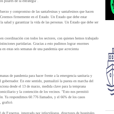
s pilares de la estrategia”.
fuerzo y compromiso de las santafesinas y santafesinos que hacen
 “Creemos firmemente en el Estado. Un Estado que debe estar
la salud y garantizar la vida de las personas. Un Estado que debe ser
en coordinación con todos los sectores, con quienes hemos trabajado
stinciones partidarias. Gracias a esto pudimos lograr enormes
a en estas seis semanas de una pandemia que acrecienta
anas de pandemia para hacer frente a la emergencia sanitaria y
l gobernador. En este sentido, puntualizó la puesta en marcha del
nciona desde el 13 de marzo, medida clave para la temprana
domiciliario y la contención de los vecinos. “Esto nos permitió
ión. Ya respondimos 60.776 llamados, y el 66% de los casos
 graficó.
e Expertos, integrado por infectólogos, directores de hospitales,