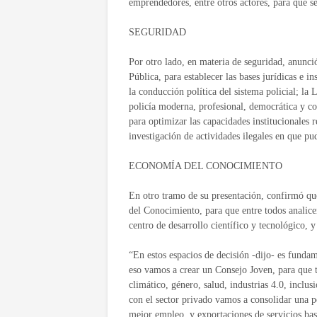
emprendedores, entre otros actores, para que s
SEGURIDAD
Por otro lado, en materia de seguridad, anunci
Pública, para establecer las bases jurídicas e i
la conducción política del sistema policial; l
policía moderna, profesional, democrática y co
para optimizar las capacidades institucionales re
investigación de actividades ilegales en que pud
ECONOMÍA DEL CONOCIMIENTO
En otro tramo de su presentación, confirmó q
del Conocimiento, para que entre todos analic
centro de desarrollo científico y tecnológico,
“En estos espacios de decisión -dijo- es fundam
eso vamos a crear un Consejo Joven, para que t
climático, género, salud, industrias 4.0, inclus
con el sector privado vamos a consolidar una po
mejor empleo, y exportaciones de servicios ba