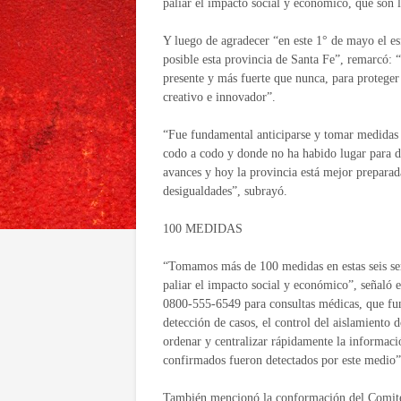
paliar el impacto social y económico, que son lo
Y luego de agradecer “en este 1° de mayo el es
posible esta provincia de Santa Fe”, remarcó:
presente y más fuerte que nunca, para proteger 
creativo e innovador”.
“Fue fundamental anticiparse y tomar medidas 
codo a codo y donde no ha habido lugar para di
avances y hoy la provincia está mejor preparad
desigualdades”, subrayó.
100 MEDIDAS
“Tomamos más de 100 medidas en estas seis sem
paliar el impacto social y económico”, señaló e
0800-555-6549 para consultas médicas, que fu
detección de casos, el control del aislamiento 
ordenar y centralizar rápidamente la informac
confirmados fueron detectados por este medio”,
También mencionó la conformación del Comité d