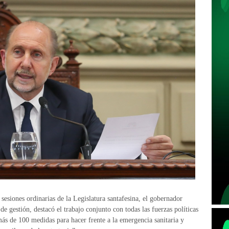
sesiones ordinarias de la Legislatura santafesina, el gobernador
de gestión, destacó el trabajo conjunto con todas las fuerzas políticas
ás de 100 medidas para hacer frente a la emergencia sanitaria y