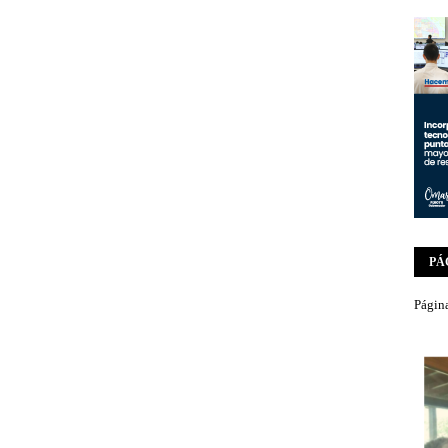
PÁ
Página