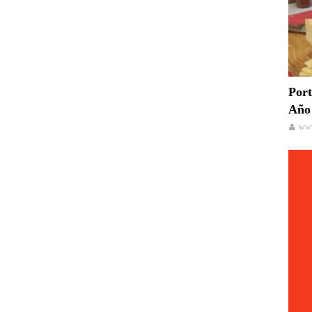
Port
Año 
www