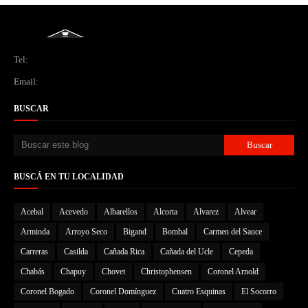
Tel:
Email:
BUSCAR
BUSCÁ EN TU LOCALIDAD
Acebal
Acevedo
Albarellos
Alcorta
Alvarez
Alvear
Arminda
Arroyo Seco
Bigand
Bombal
Carmen del Sauce
Carreras
Casilda
Cañada Rica
Cañada del Ucle
Cepeda
Chabás
Chapuy
Chovet
Christophensen
Coronel Arnold
Coronel Bogado
Coronel Domínguez
Cuatro Esquinas
El Socorro