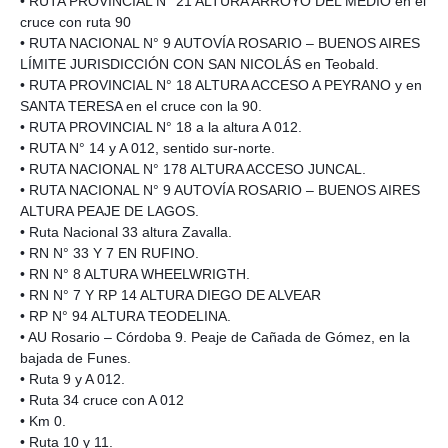
• RUTA PROVINCIAL N° 21 ALTURA ARROYO DEL MEDIO en el
cruce con ruta 90
• RUTA NACIONAL N° 9 AUTOVÍA ROSARIO – BUENOS AIRES
LÍMITE JURISDICCIÓN CON SAN NICOLÁS en Teobald.
• RUTA PROVINCIAL N° 18 ALTURA ACCESO A PEYRANO y en
SANTA TERESA en el cruce con la 90.
• RUTA PROVINCIAL N° 18 a la altura A 012.
• RUTA N° 14 y A 012, sentido sur-norte.
• RUTA NACIONAL N° 178 ALTURA ACCESO JUNCAL.
• RUTA NACIONAL N° 9 AUTOVÍA ROSARIO – BUENOS AIRES
ALTURA PEAJE DE LAGOS.
• Ruta Nacional 33 altura Zavalla.
• RN N° 33 Y 7 EN RUFINO.
• RN N° 8 ALTURA WHEELWRIGTH.
• RN N° 7 Y RP 14 ALTURA DIEGO DE ALVEAR
• RP N° 94 ALTURA TEODELINA.
• AU Rosario – Córdoba 9. Peaje de Cañada de Gómez, en la
bajada de Funes.
• Ruta 9 y A 012.
• Ruta 34 cruce con A 012
• Km 0.
• Ruta 10 y 11.