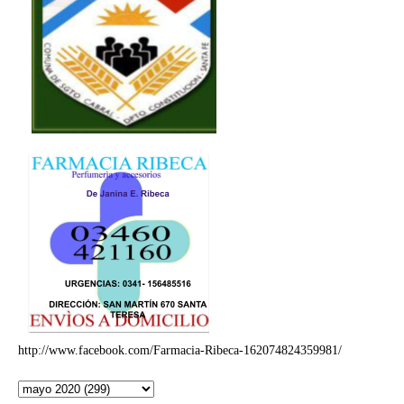
http://www.facebook.com/Farmacia-Ribeca-162074824359981/