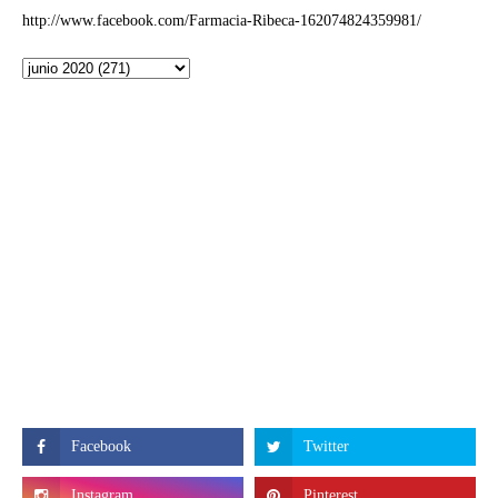
http://www.facebook.com/Farmacia-Ribeca-162074824359981/