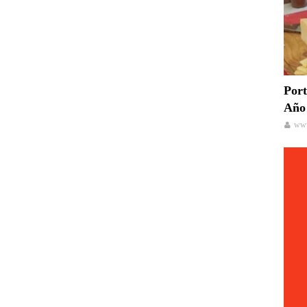
Port
Año 
www