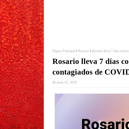
Página Principal
Rosario
Rosario lleva 7 días cons
Rosario lleva 7 días c
contagiados de COVI
junio 02, 2020