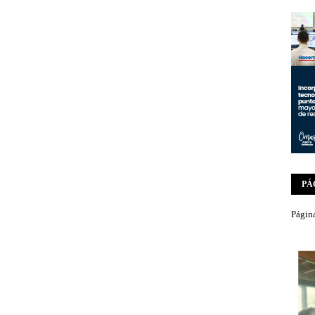
PÁ
Página