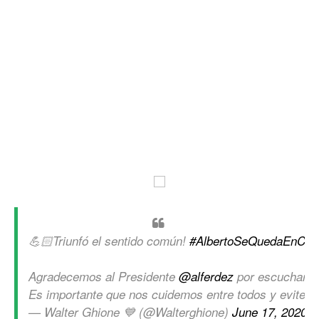
💪🏻Triunfó el sentido común!
#AlbertoSeQuedaEnCas
Agradecemos al Presidente
@alferdez
por escuchar y 
Es importante que nos cuidemos entre todos y evitem
— Walter Ghione 💙 (@Walterghione)
June 17, 2020