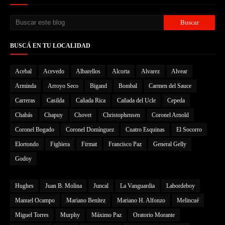
BUSCÁ EN TU LOCALIDAD
Acebal
Acevedo
Albarellos
Alcorta
Alvarez
Alvear
Arminda
Arroyo Seco
Bigand
Bombal
Carmen del Sauce
Carreras
Casilda
Cañada Rica
Cañada del Ucle
Cepeda
Chabás
Chapuy
Chovet
Christophensen
Coronel Arnold
Coronel Bogado
Coronel Domínguez
Cuatro Esquinas
El Socorro
Elortondo
Fighiera
Firmat
Francisco Paz
General Gelly
Godoy
Hughes
Juan B. Molina
Juncal
La Vanguardia
Labordeboy
Manuel Ocampo
Mariano Benítez
Mariano H. Alfonzo
Melincué
Miguel Torres
Murphy
Máximo Paz
Oratorio Morante