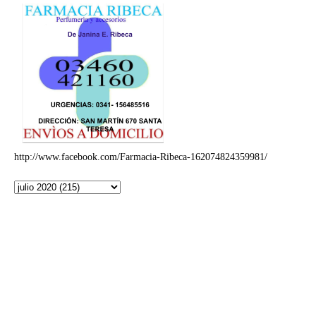
http://www.facebook.com/Farmacia-Ribeca-162074824359981/