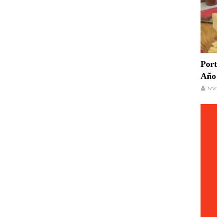
Port
Año 
www