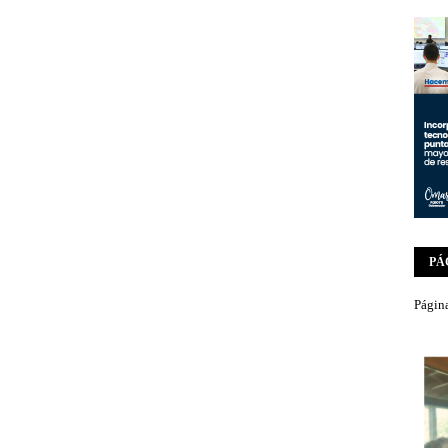
PÁ
Página