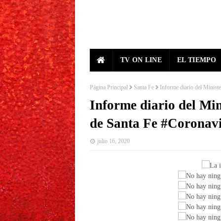
TV ON LINE
EL TIEMPO
Página Principal
Santa Fe
Informe diario del Minist
Informe diario del Min
de Santa Fe #Coronav
julio 16, 2020