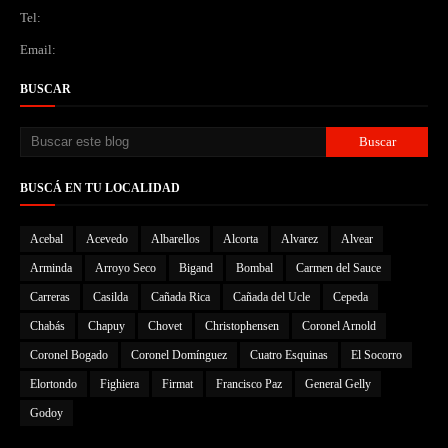
Tel:
Email:
BUSCAR
BUSCÁ EN TU LOCALIDAD
Acebal
Acevedo
Albarellos
Alcorta
Alvarez
Alvear
Arminda
Arroyo Seco
Bigand
Bombal
Carmen del Sauce
Carreras
Casilda
Cañada Rica
Cañada del Ucle
Cepeda
Chabás
Chapuy
Chovet
Christophensen
Coronel Arnold
Coronel Bogado
Coronel Domínguez
Cuatro Esquinas
El Socorro
Elortondo
Fighiera
Firmat
Francisco Paz
General Gelly
Godoy