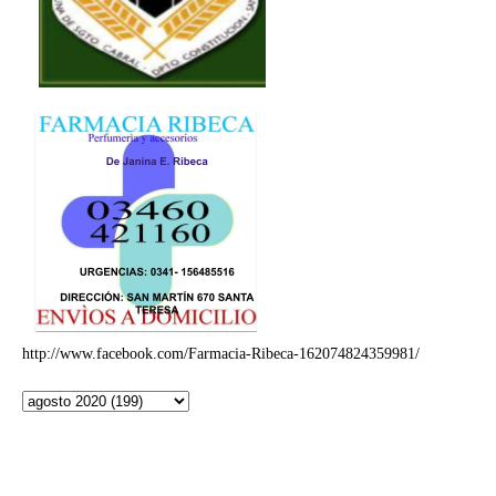
http://www.facebook.com/Farmacia-Ribeca-162074824359981/