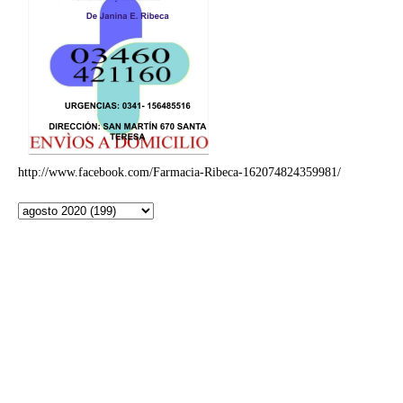
http://www.facebook.com/Farmacia-Ribeca-162074824359981/