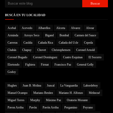
BUSCÁ EN TU LOCALIDAD
Acebal
Acevedo
Albarellos
Alcorta
Alvarez
Alvear
Arminda
Arroyo Seco
Bigand
Bombal
Carmen del Sauce
Carreras
Casilda
Cañada Rica
Cañada del Ucle
Cepeda
Chabás
Chapuy
Chovet
Christophensen
Coronel Arnold
Coronel Bogado
Coronel Domínguez
Cuatro Esquinas
El Socorro
Elortondo
Fighiera
Firmat
Francisco Paz
General Gelly
Godoy
Hughes
Juan B. Molina
Juncal
La Vanguardia
Labordeboy
Manuel Ocampo
Mariano Benítez
Mariano H. Alfonzo
Melincué
Miguel Torres
Murphy
Máximo Paz
Oratorio Morante
Pavon Arriba
Pavón
Pavón Arriba
Pergamino
Peyrano