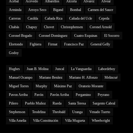
Acebal
Acevedo
Albarellos
Alcorta
Alvarez
Alvear
Arminda
Arroyo Seco
Bigand
Bombal
Carmen del Sauce
Carreras
Casilda
Cañada Rica
Cañada del Ucle
Cepeda
Chabás
Chapuy
Chovet
Christophensen
Coronel Arnold
Coronel Bogado
Coronel Domínguez
Cuatro Esquinas
El Socorro
Elortondo
Fighiera
Firmat
Francisco Paz
General Gelly
Godoy
Hughes
Juan B. Molina
Juncal
La Vanguardia
Labordeboy
Manuel Ocampo
Mariano Benítez
Mariano H. Alfonzo
Melincué
Miguel Torres
Murphy
Máximo Paz
Oratorio Morante
Pavon Arriba
Pavón
Pavón Arriba
Pergamino
Peyrano
Piñero
Pueblo Muñoz
Rueda
Santa Teresa
Sargento Cabral
Stephenson
Teodelina
Theobald
Uranga
Venado Tuerto
Villa Amelia
Villa Constitución
Villa Mugueta
Wheelwright