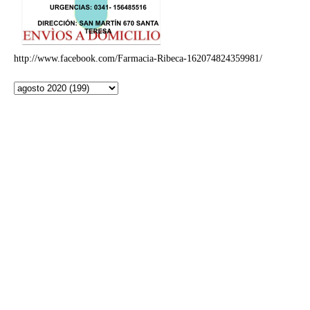
http://www.facebook.com/Farmacia-Ribeca-162074824359981/