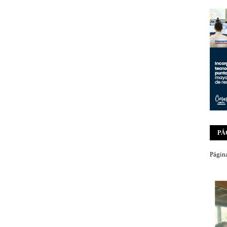
PÁ
Página