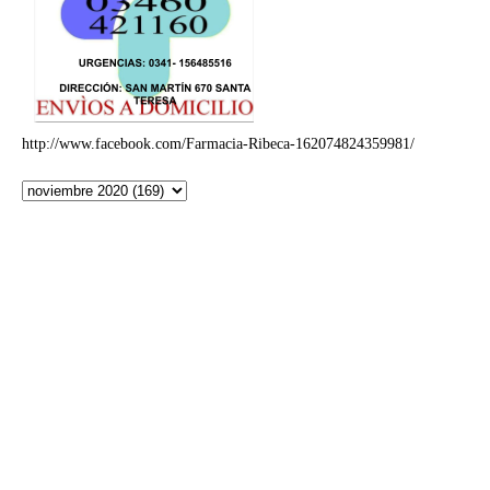
http://www.facebook.com/Farmacia-Ribeca-162074824359981/