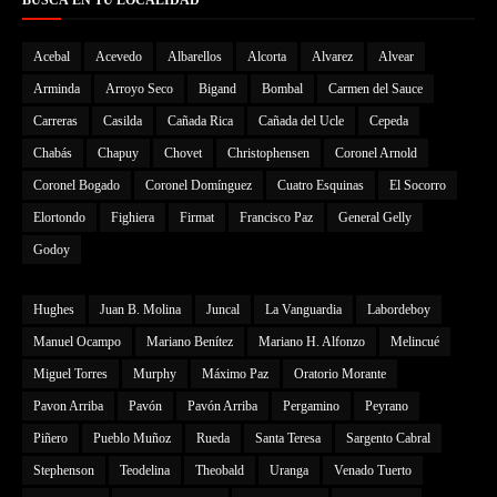
BUSCÁ EN TU LOCALIDAD
Acebal
Acevedo
Albarellos
Alcorta
Alvarez
Alvear
Arminda
Arroyo Seco
Bigand
Bombal
Carmen del Sauce
Carreras
Casilda
Cañada Rica
Cañada del Ucle
Cepeda
Chabás
Chapuy
Chovet
Christophensen
Coronel Arnold
Coronel Bogado
Coronel Domínguez
Cuatro Esquinas
El Socorro
Elortondo
Fighiera
Firmat
Francisco Paz
General Gelly
Godoy
Hughes
Juan B. Molina
Juncal
La Vanguardia
Labordeboy
Manuel Ocampo
Mariano Benítez
Mariano H. Alfonzo
Melincué
Miguel Torres
Murphy
Máximo Paz
Oratorio Morante
Pavon Arriba
Pavón
Pavón Arriba
Pergamino
Peyrano
Piñero
Pueblo Muñoz
Rueda
Santa Teresa
Sargento Cabral
Stephenson
Teodelina
Theobald
Uranga
Venado Tuerto