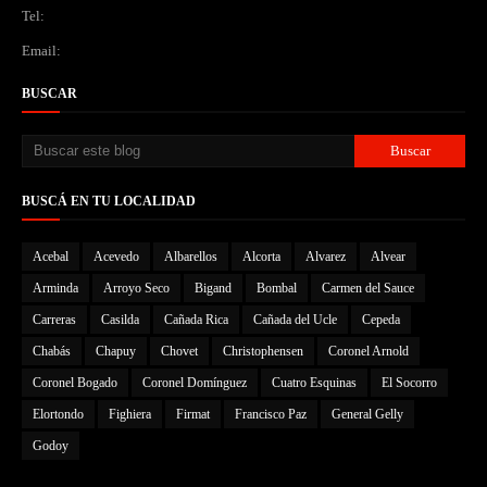
Tel:
Email:
BUSCAR
BUSCÁ EN TU LOCALIDAD
Acebal
Acevedo
Albarellos
Alcorta
Alvarez
Alvear
Arminda
Arroyo Seco
Bigand
Bombal
Carmen del Sauce
Carreras
Casilda
Cañada Rica
Cañada del Ucle
Cepeda
Chabás
Chapuy
Chovet
Christophensen
Coronel Arnold
Coronel Bogado
Coronel Domínguez
Cuatro Esquinas
El Socorro
Elortondo
Fighiera
Firmat
Francisco Paz
General Gelly
Godoy