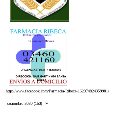
http://www.facebook.com/Farmacia-Ribeca-162074824359981/