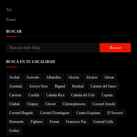
Tel:
Email:
BUSCAR
BUSCÁ EN TU LOCALIDAD
Acebal
Acevedo
Albarellos
Alcorta
Alvarez
Alvear
Arminda
Arroyo Seco
Bigand
Bombal
Carmen del Sauce
Carreras
Casilda
Cañada Rica
Cañada del Ucle
Cepeda
Chabás
Chapuy
Chovet
Christophensen
Coronel Arnold
Coronel Bogado
Coronel Domínguez
Cuatro Esquinas
El Socorro
Elortondo
Fighiera
Firmat
Francisco Paz
General Gelly
Godoy