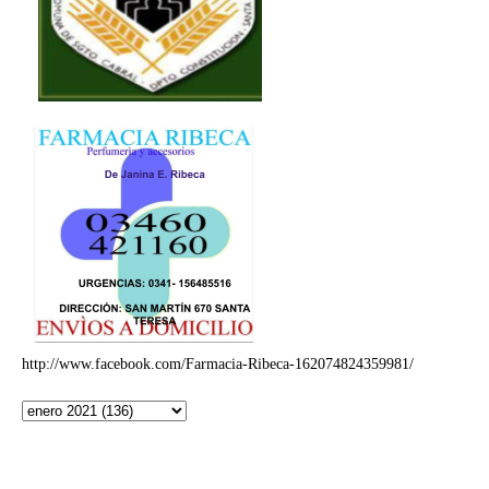
http://www.facebook.com/Farmacia-Ribeca-162074824359981/