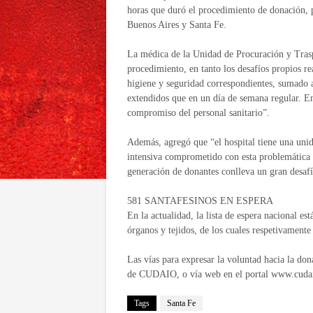
horas que duró el procedimiento de donación, p
Buenos Aires y Santa Fe.
La médica de la Unidad de Procuración y Trasp
procedimiento, en tanto los desafíos propios r
higiene y seguridad correspondientes, sumado 
extendidos que en un día de semana regular. En
compromiso del personal sanitario”.
Además, agregó que “el hospital tiene una unid
intensiva comprometido con esta problemática d
generación de donantes conlleva un gran desafí
581 SANTAFESINOS EN ESPERA
En la actualidad, la lista de espera nacional e
órganos y tejidos, de los cuales respetivament
Las vías para expresar la voluntad hacia la do
de CUDAIO, o vía web en el portal www.cudai
Tags
Santa Fe