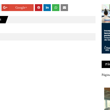
Google+
S
PÁ
Página