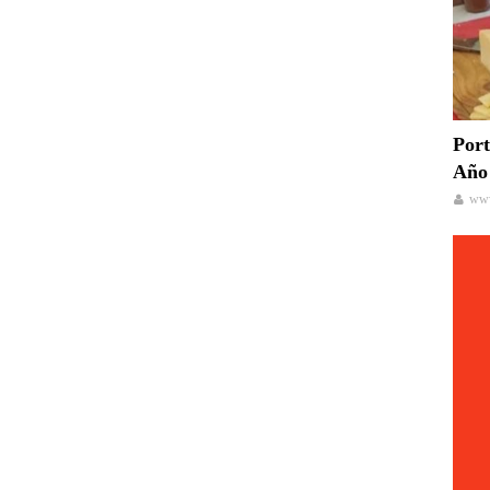
Port
Año 
www