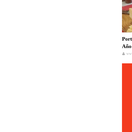
Port
Año 
www