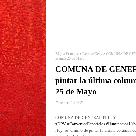
Página Principal
General Gelly
COMUNA DE GENERAL 
avenida 25 de Mayo
COMUNA DE GENERAL
pintar la última colu
25 de Mayo
febrero 16, 2021
COMUNA DE GENERAL FELLY:
#DPV
#ConveniosEspeciales
#IluminacionUrb
Hoy, se terminó de pintar la última columna de