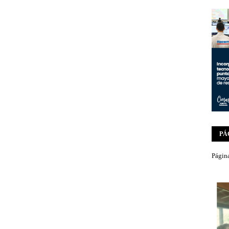
PÁ
Página