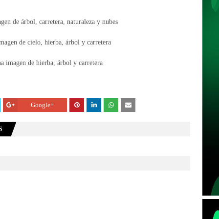
Google+
S