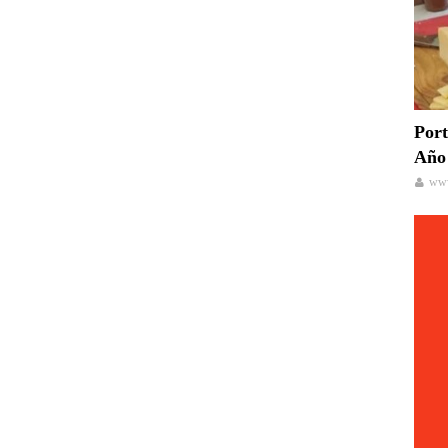
Port
Año 
www