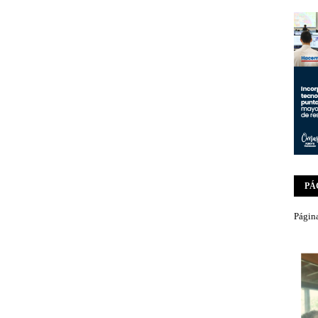
PÁ
Página