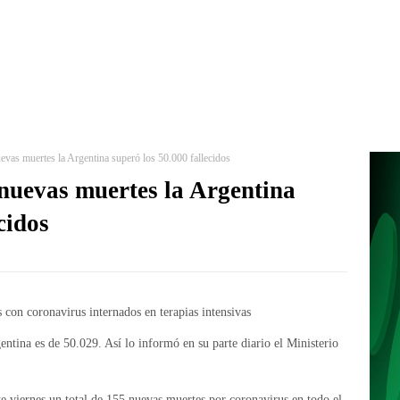
vas muertes la Argentina superó los 50.000 fallecidos
nuevas muertes la Argentina
cidos
ntina es de 50.029. Así lo informó en su parte diario el Ministerio
te viernes un total de 155 nuevas muertes por coronavirus en todo el