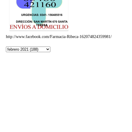
http://www.facebook.com/Farmacia-Ribeca-162074824359981/