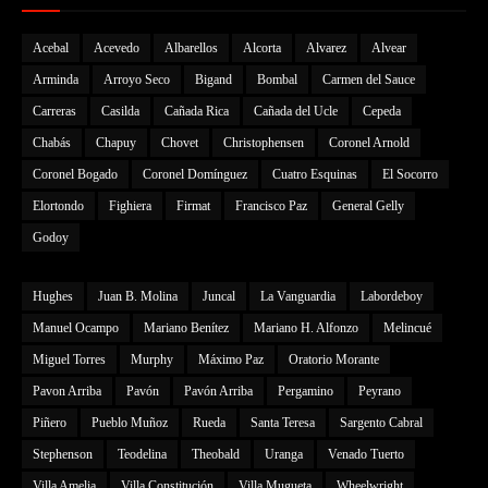
Acebal
Acevedo
Albarellos
Alcorta
Alvarez
Alvear
Arminda
Arroyo Seco
Bigand
Bombal
Carmen del Sauce
Carreras
Casilda
Cañada Rica
Cañada del Ucle
Cepeda
Chabás
Chapuy
Chovet
Christophensen
Coronel Arnold
Coronel Bogado
Coronel Domínguez
Cuatro Esquinas
El Socorro
Elortondo
Fighiera
Firmat
Francisco Paz
General Gelly
Godoy
Hughes
Juan B. Molina
Juncal
La Vanguardia
Labordeboy
Manuel Ocampo
Mariano Benítez
Mariano H. Alfonzo
Melincué
Miguel Torres
Murphy
Máximo Paz
Oratorio Morante
Pavon Arriba
Pavón
Pavón Arriba
Pergamino
Peyrano
Piñero
Pueblo Muñoz
Rueda
Santa Teresa
Sargento Cabral
Stephenson
Teodelina
Theobald
Uranga
Venado Tuerto
Villa Amelia
Villa Constitución
Villa Mugueta
Wheelwright