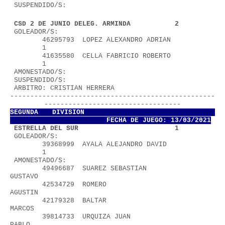
 SUSPENDIDO/S:
 CSD 2 DE JUNIO DELEG. ARMINDA           2
 GOLEADOR/S:
        46295793  LOPEZ ALEXANDRO ADRIAN           
        1
        41635580  CELLA FABRICIO ROBERTO           
        1
 AMONESTADO/S:
 SUSPENDIDO/S:
 ARBITRO: CRISTIAN HERRERA              
---------------------------------------------------
----------------------------------
SEGUNDA DIVISION           
FECHA DE JUEGO: 13/03/2021
 ESTRELLA DEL SUR                        1
 GOLEADOR/S:
        39368999  AYALA ALEJANDRO DAVID            
        1
 AMONESTADO/S:
        49496687  SUAREZ SEBASTIAN 
GUSTAVO                
        42534729  ROMERO 
AGUSTIN                          
        42179328  BALTAR 
MARCOS                           
        39814733  URQUIZA JUAN 
PABLO                      