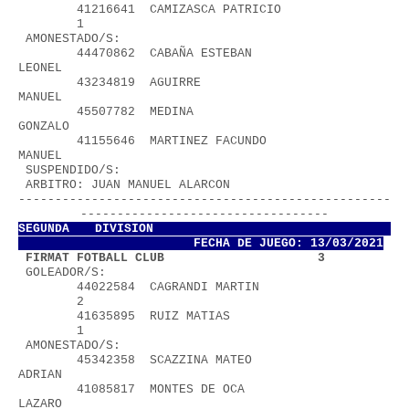
        41216641  CAMIZASCA PATRICIO               
        1
 AMONESTADO/S:
        44470862  CABAÑA ESTEBAN 
LEONEL                   
        43234819  AGUIRRE 
MANUEL                          
        45507782  MEDINA 
GONZALO                          
        41155646  MARTINEZ FACUNDO 
MANUEL                 
 SUSPENDIDO/S:
 ARBITRO: JUAN MANUEL ALARCON           
---------------------------------------------------
----------------------------------
SEGUNDA DIVISION           
FECHA DE JUEGO: 13/03/2021
 FIRMAT FOTBALL CLUB                     3
 GOLEADOR/S:
        44022584  CAGRANDI MARTIN                  
        2
        41635895  RUIZ MATIAS                      
        1
 AMONESTADO/S:
        45342358  SCAZZINA MATEO 
ADRIAN                   
        41085817  MONTES DE OCA 
LAZARO                    