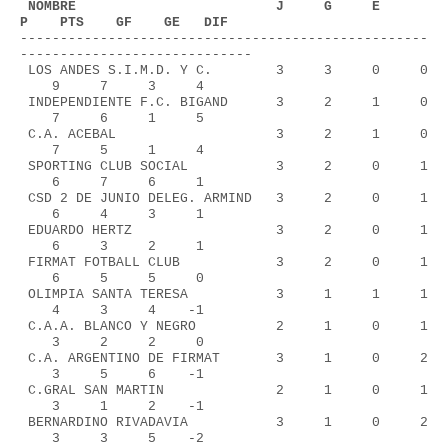
 NOMBRE                         J     G     E     
P    PTS    GF    GE   DIF
---------------------------------------------------
-----------------------------
 LOS ANDES S.I.M.D. Y C.        3     3     0     0 
    9     7     3     4
 INDEPENDIENTE F.C. BIGAND      3     2     1     0 
    7     6     1     5
 C.A. ACEBAL                    3     2     1     0 
    7     5     1     4
 SPORTING CLUB SOCIAL           3     2     0     1 
    6     7     6     1
 CSD 2 DE JUNIO DELEG. ARMIND   3     2     0     1 
    6     4     3     1
 EDUARDO HERTZ                  3     2     0     1 
    6     3     2     1
 FIRMAT FOTBALL CLUB            3     2     0     1 
    6     5     5     0
 OLIMPIA SANTA TERESA           3     1     1     1 
    4     3     4    -1
 C.A.A. BLANCO Y NEGRO          2     1     0     1 
    3     2     2     0
 C.A. ARGENTINO DE FIRMAT       3     1     0     2 
    3     5     6    -1
 C.GRAL SAN MARTIN              2     1     0     1 
    3     1     2    -1
 BERNARDINO RIVADAVIA           3     1     0     2 
    3     3     5    -2