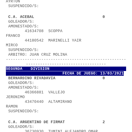
AYRTON                         
 SUSPENDIDO/S:
 C.A. ACEBAL                             0
 GOLEADOR/S:
 AMONESTADO/S:
        41634708  SCOPPA 
FRANCO                           
        44180542  MARINELLI YAIR 
MIRCO                    
 SUSPENDIDO/S:
 ARBITRO: JUAN CRUZ MOLINA              
---------------------------------------------------
----------------------------------
SEGUNDA DIVISION           
FECHA DE JUEGO: 13/03/2021
 BERNARDINO RIVADAVIA                    0
 GOLEADOR/S:
 AMONESTADO/S:
        46366881  VALLEJO 
JERONIMO                        
        43470440  ALTAMIRANO 
RAMON                        
 SUSPENDIDO/S:
 C.A. ARGENTINO DE FIRMAT                2
 GOLEADOR/S:
        36730930  TUMINI ALEJANDRO OMAR            