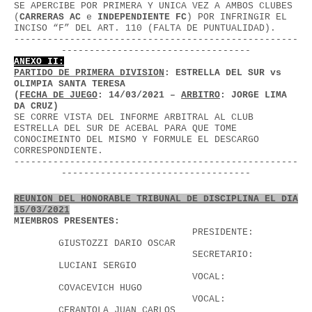
SE APERCIBE POR PRIMERA Y UNICA VEZ A AMBOS CLUBES 
(
CARRERAS AC
 e 
INDEPENDIENTE FC
) POR INFRINGIR EL 
INCISO “F” DEL ART. 110 (FALTA DE PUNTUALIDAD). 
---------------------------------------------------
----------------------------------
ANEXO II:
PARTIDO DE PRIMERA DIVISION
: ESTRELLA DEL SUR vs 
OLIMPIA SANTA TERESA
(
FECHA DE JUEGO
: 14/03/2021 – 
ARBITRO
: JORGE LIMA 
DA CRUZ)
SE CORRE VISTA DEL INFORME ARBITRAL AL CLUB 
ESTRELLA DEL SUR DE ACEBAL PARA QUE TOME 
CONOCIMEINTO DEL MISMO Y FORMULE EL DESCARGO 
CORRESPONDIENTE. 
---------------------------------------------------
----------------------------------
REUNION DEL HONORABLE TRIBUNAL DE DISCIPLINA EL DIA 
15/03/2021
MIEMBROS PRESENTES:
PRESIDENTE:
GIUSTOZZI DARIO OSCAR
SECRETARIO:
LUCIANI SERGIO
VOCAL:
COVACEVICH HUGO
VOCAL:
CERANTOLA JUAN CARLOS