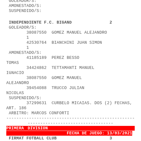
 GOLEADOR/S:
 AMONESTADO/S:
 SUSPENDIDO/S:
 INDEPENDIENTE F.C. BIGAND               2
 GOLEADOR/S:
        38087550  GOMEZ MANUEL ALEJANDRO           
        1
        42530764  BIANCHINI JUAN SIMON             
        1
 AMONESTADO/S:
        41185189  PEREZ BESSO 
TOMAS                       
        34424862  TETTAMANTI MANUEL 
IGNACIO               
        38087550  GOMEZ MANUEL 
ALEJANDRO                  
        39454088  TRUCCO JULIAN 
NICOLAS                   
 SUSPENDIDO/S:
        37299631  CURBELO MICAIAS. DOS (2) FECHAS, 
ART. 186
 ARBITRO: MARCOS CONFORTI               
---------------------------------------------------
----------------------------------
PRIMERA DIVISION                        
FECHA DE JUEGO: 13/03/2021
1
 FIRMAT FOTBALL CLUB                     3