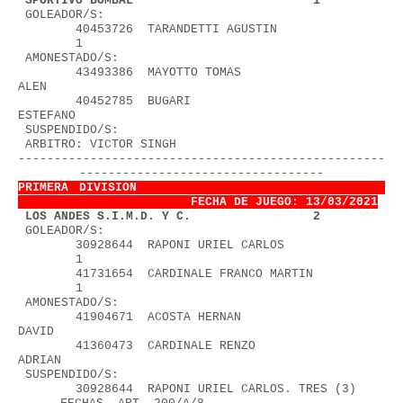
 SPORTIVO BOMBAL                         1
 GOLEADOR/S:
        40453726  TARANDETTI AGUSTIN               
        1
 AMONESTADO/S:
        43493386  MAYOTTO TOMAS 
ALEN                      
        40452785  BUGARI 
ESTEFANO                         
 SUSPENDIDO/S:
 ARBITRO: VICTOR SINGH                  
---------------------------------------------------
----------------------------------
PRIMERA DIVISION                        
FECHA DE JUEGO: 13/03/2021
1
 LOS ANDES S.I.M.D. Y C.                 2
 GOLEADOR/S:
        30928644  RAPONI URIEL CARLOS              
        1
        41731654  CARDINALE FRANCO MARTIN          
        1
 AMONESTADO/S:
        41904671  ACOSTA HERNAN 
DAVID                     
        41360473  CARDINALE RENZO 
ADRIAN                  
 SUSPENDIDO/S:
        30928644  RAPONI URIEL CARLOS. TRES (3) 