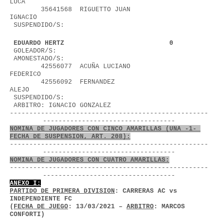
LUCA                            
        35641568  RIGUETTO JUAN 
IGNACIO                   
 SUSPENDIDO/S:
 EDUARDO HERTZ                           0
 GOLEADOR/S:
 AMONESTADO/S:
        42556077  ACUÑA LUCIANO 
FEDERICO                  
        42556092  FERNANDEZ 
ALEJO                         
 SUSPENDIDO/S:
 ARBITRO: IGNACIO GONZALEZ              
---------------------------------------------------
----------------------------------
NOMINA DE JUGADORES CON CINCO AMARILLAS (UNA -1- 
FECHA DE SUSPENSION, ART. 208):
---------------------------------------------------
----------------------------------
NOMINA DE JUGADORES CON CUATRO AMARILLAS:
---------------------------------------------------
----------------------------------
ANEXO I:
PARTIDO DE PRIMERA DIVISION
: CARRERAS AC vs 
INDEPENDIENTE FC
(
FECHA DE JUEGO
: 13/03/2021 – 
ARBITRO
: MARCOS 
CONFORTI)