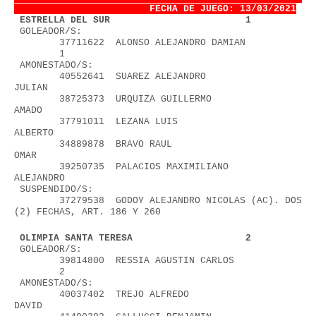
FECHA DE JUEGO: 13/03/2021
1
 ESTRELLA DEL SUR                        1
 GOLEADOR/S:
        37711622  ALONSO ALEJANDRO DAMIAN          
        1
 AMONESTADO/S:
        40552641  SUAREZ ALEJANDRO 
JULIAN                 
        38725373  URQUIZA GUILLERMO 
AMADO                 
        37791011  LEZANA LUIS 
ALBERTO                     
        34889878  BRAVO RAUL 
OMAR                         
        39250735  PALACIOS MAXIMILIANO 
ALEJANDRO          
 SUSPENDIDO/S:
        37279538  GODOY ALEJANDRO NICOLAS (AC). DOS 
(2) FECHAS, ART. 186 Y 260
 OLIMPIA SANTA TERESA                    2
 GOLEADOR/S:
        39814800  RESSIA AGUSTIN CARLOS            
        2
 AMONESTADO/S:
        40037402  TREJO ALFREDO 
DAVID                     