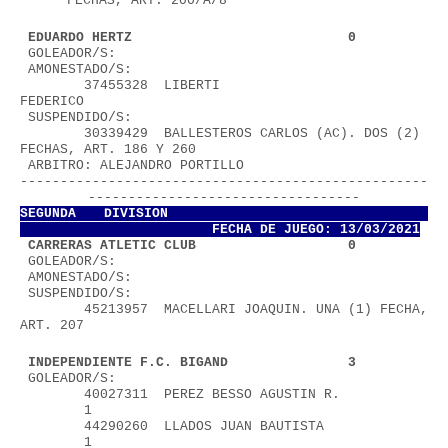
FECHAS, ART. 200/A/8
 EDUARDO HERTZ                           0
 GOLEADOR/S:
 AMONESTADO/S:
        37455328  LIBERTI 
FEDERICO                        
 SUSPENDIDO/S:
        30339429  BALLESTEROS CARLOS (AC). DOS (2) 
FECHAS, ART. 186 Y 260
 ARBITRO: ALEJANDRO PORTILLO            
---------------------------------------------------
----------------------------------
SEGUNDA DIVISION           
FECHA DE JUEGO: 13/03/2021
 CARRERAS ATLETIC CLUB                   0
 GOLEADOR/S:
 AMONESTADO/S:
 SUSPENDIDO/S:
        45213957  MACELLARI JOAQUIN. UNA (1) FECHA, 
ART. 207
 INDEPENDIENTE F.C. BIGAND               3
 GOLEADOR/S:
        40027311  PEREZ BESSO AGUSTIN R.           
        1
        44290260  LLADOS JUAN BAUTISTA             
        1