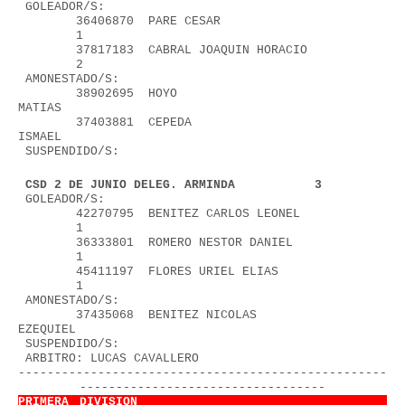
 GOLEADOR/S:
        36406870  PARE CESAR                       
        1
        37817183  CABRAL JOAQUIN HORACIO           
        2
 AMONESTADO/S:
        38902695  HOYO 
MATIAS                             
        37403881  CEPEDA 
ISMAEL                           
 SUSPENDIDO/S:
 CSD 2 DE JUNIO DELEG. ARMINDA           3
 GOLEADOR/S:
        42270795  BENITEZ CARLOS LEONEL            
        1
        36333801  ROMERO NESTOR DANIEL             
        1
        45411197  FLORES URIEL ELIAS               
        1
 AMONESTADO/S:
        37435068  BENITEZ NICOLAS 
EZEQUIEL                
 SUSPENDIDO/S:
 ARBITRO: LUCAS CAVALLERO               
---------------------------------------------------
----------------------------------
PRIMERA DIVISION                        