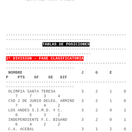
---------------------------------------------------
------------------------------------
TABLAS DE POSICIONES
---------------------------------------------------
------------------------------------
1ª DIVISION – FASE CLASIFICATORIA
---------------------------------------------------
-----------------------------
 NOMBRE                         J     G     E     
P    PTS    GF    GE   DIF
---------------------------------------------------
-----------------------------
 OLIMPIA SANTA TERESA           3     2     1     0 
    7     7     3     4
 CSD 2 DE JUNIO DELEG. ARMIND   3     2     1     0 
    7     6     4     2
 LOS ANDES S.I.M.D. Y C.        3     2     0     1 
    6     5     3     2
 INDEPENDIENTE F.C. BIGAND      3     2     0     1 
    6     4     2     2
 C.A. ACEBAL                    3     1     2     0 