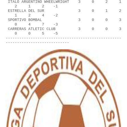
 ITALO ARGENTINO WHEELWRIGHT    3     0     2     1 
    2     1     2    -1
 ESTRELLA DEL SUR               3     0     1     2 
    1     2     4    -2
 SPORTIVO BOMBAL                3     0     0     3 
    0     4     7    -3
 CARRERAS ATLETIC CLUB          3     0     0     3 
    0     0     5    -5
---------------------------------------------------
----------------------------