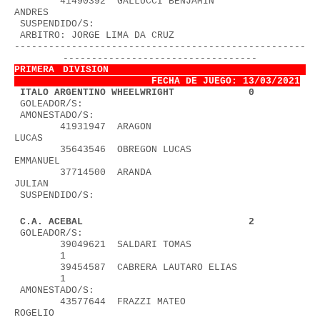
        41490392  GALLUCCI BENJAMIN 
ANDRES                
 SUSPENDIDO/S:
 ARBITRO: JORGE LIMA DA CRUZ            
---------------------------------------------------
----------------------------------
PRIMERA DIVISION                        
FECHA DE JUEGO: 13/03/2021
1
 ITALO ARGENTINO WHEELWRIGHT             0
 GOLEADOR/S:
 AMONESTADO/S:
        41931947  ARAGON 
LUCAS                            
        35643546  OBREGON LUCAS 
EMMANUEL                  
        37714500  ARANDA 
JULIAN                           
 SUSPENDIDO/S:
 C.A. ACEBAL                             2
 GOLEADOR/S:
        39049621  SALDARI TOMAS                    
        1
        39454587  CABRERA LAUTARO ELIAS            
        1
 AMONESTADO/S:
        43577644  FRAZZI MATEO 
ROGELIO                    