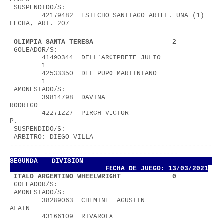
 SUSPENDIDO/S:
        42179482  ESTECHO SANTIAGO ARIEL. UNA (1) 
FECHA, ART. 207
 OLIMPIA SANTA TERESA                    2
 GOLEADOR/S:
        41490344  DELL'ARCIPRETE JULIO             
        1
        42533350  DEL PUPO MARTINIANO              
        1
 AMONESTADO/S:
        39814798  DAVINA 
RODRIGO                          
        42271227  PIRCH VICTOR 
P.                         
 SUSPENDIDO/S:
 ARBITRO: DIEGO VILLA                   
---------------------------------------------------
----------------------------------
SEGUNDA DIVISION           
FECHA DE JUEGO: 13/03/2021
 ITALO ARGENTINO WHEELWRIGHT             0
 GOLEADOR/S:
 AMONESTADO/S:
        38289063  CHEMINET AGUSTIN 
ALAIN                  
        43166109  RIVAROLA 