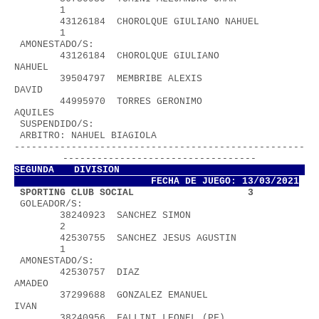
        1
        43126184  CHOROLQUE GIULIANO NAHUEL        
        1
 AMONESTADO/S:
        43126184  CHOROLQUE GIULIANO 
NAHUEL               
        39504797  MEMBRIBE ALEXIS 
DAVID                   
        44995970  TORRES GERONIMO 
AQUILES                 
 SUSPENDIDO/S:
 ARBITRO: NAHUEL BIAGIOLA               
---------------------------------------------------
----------------------------------
SEGUNDA DIVISION           
FECHA DE JUEGO: 13/03/2021
 SPORTING CLUB SOCIAL                    3
 GOLEADOR/S:
        38240923  SANCHEZ SIMON                    
        2
        42530755  SANCHEZ JESUS AGUSTIN            
        1
 AMONESTADO/S:
        42530757  DIAZ 
AMADEO                             
        37299688  GONZALEZ EMANUEL 
IVAN                   
        38240956  FALLINI LEONEL (PF)