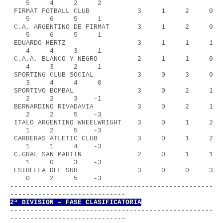
    5     4     2     2
 FIRMAT FOTBALL CLUB            3     1     2     0 
    5     6     5     1
 C.A. ARGENTINO DE FIRMAT       3     1     2     0 
    5     6     5     1
 EDUARDO HERTZ                  3     1     1     1 
    4     4     3     1
 C.A.A. BLANCO Y NEGRO          2     1     1     0 
    4     3     2     1
 SPORTING CLUB SOCIAL           3     0     3     0 
    3     4     4     0
 SPORTIVO BOMBAL                3     0     2     1 
    2     2     3    -1
 BERNARDINO RIVADAVIA           3     0     2     1 
    2     2     5    -3
 ITALO ARGENTINO WHEELWRIGHT    3     0     1     2 
    1     2     5    -3
 CARRERAS ATLETIC CLUB          3     0     1     2 
    1     1     4    -3
 C.GRAL SAN MARTIN              2     0     1     1 
    1     0     3    -3
 ESTRELLA DEL SUR               3     0     0     3 
    0     2     5    -3
---------------------------------------------------
-----------------------------
2ª DIVISION – FASE CLASIFICATORIA
---------------------------------------------------
-----------------------------