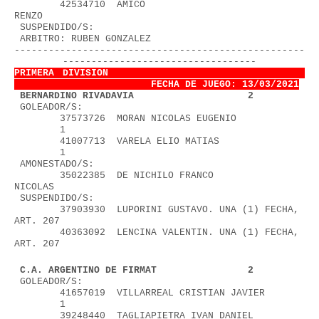
        42534710  AMICO 
RENZO                             
 SUSPENDIDO/S:
 ARBITRO: RUBEN GONZALEZ                
---------------------------------------------------
----------------------------------
PRIMERA DIVISION                        
FECHA DE JUEGO: 13/03/2021
1
 BERNARDINO RIVADAVIA                    2
 GOLEADOR/S:
        37573726  MORAN NICOLAS EUGENIO            
        1
        41007713  VARELA ELIO MATIAS               
        1
 AMONESTADO/S:
        35022385  DE NICHILO FRANCO 
NICOLAS               
 SUSPENDIDO/S:
        37903930  LUPORINI GUSTAVO. UNA (1) FECHA, 
ART. 207
        40363092  LENCINA VALENTIN. UNA (1) FECHA, 
ART. 207
 C.A. ARGENTINO DE FIRMAT                2
 GOLEADOR/S:
        41657019  VILLARREAL CRISTIAN JAVIER       
        1
        39248440  TAGLIAPIETRA IVAN DANIEL         