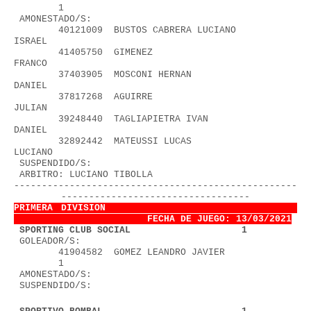
        1
 AMONESTADO/S:
        40121009  BUSTOS CABRERA LUCIANO 
ISRAEL           
        41405750  GIMENEZ 
FRANCO                          
        37403905  MOSCONI HERNAN 
DANIEL                   
        37817268  AGUIRRE 
JULIAN                          
        39248440  TAGLIAPIETRA IVAN 
DANIEL                
        32892442  MATEUSSI LUCAS 
LUCIANO                  
 SUSPENDIDO/S:
 ARBITRO: LUCIANO TIBOLLA               
---------------------------------------------------
----------------------------------
PRIMERA DIVISION                        
FECHA DE JUEGO: 13/03/2021
1
 SPORTING CLUB SOCIAL                    1
 GOLEADOR/S:
        41904582  GOMEZ LEANDRO JAVIER             
        1
 AMONESTADO/S:
 SUSPENDIDO/S: