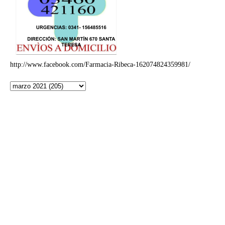
http://www.facebook.com/Farmacia-Ribeca-162074824359981/