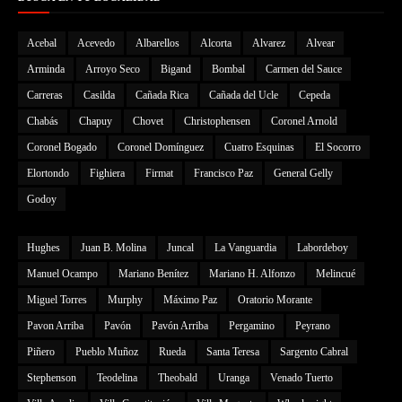
Acebal
Acevedo
Albarellos
Alcorta
Alvarez
Alvear
Arminda
Arroyo Seco
Bigand
Bombal
Carmen del Sauce
Carreras
Casilda
Cañada Rica
Cañada del Ucle
Cepeda
Chabás
Chapuy
Chovet
Christophensen
Coronel Arnold
Coronel Bogado
Coronel Domínguez
Cuatro Esquinas
El Socorro
Elortondo
Fighiera
Firmat
Francisco Paz
General Gelly
Godoy
Hughes
Juan B. Molina
Juncal
La Vanguardia
Labordeboy
Manuel Ocampo
Mariano Benítez
Mariano H. Alfonzo
Melincué
Miguel Torres
Murphy
Máximo Paz
Oratorio Morante
Pavon Arriba
Pavón
Pavón Arriba
Pergamino
Peyrano
Piñero
Pueblo Muñoz
Rueda
Santa Teresa
Sargento Cabral
Stephenson
Teodelina
Theobald
Uranga
Venado Tuerto