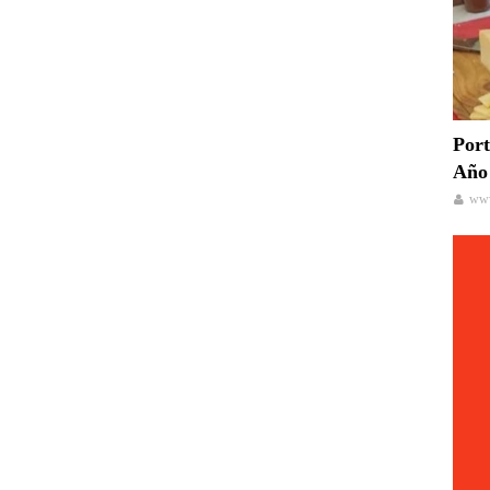
Port
Año 
www