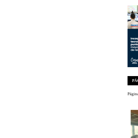
PÁ
Página