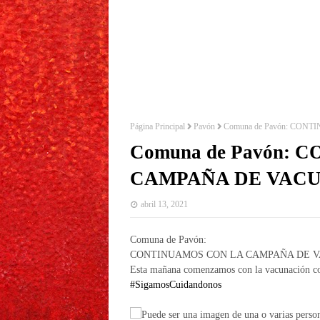
Página Principal
Pavón
Comuna de Pavón: CO
Comuna de Pavón:
CAMPAÑA DE VAC
abril 13, 2021
Comuna de Pavón:
CONTINUAMOS CON LA CAMPAÑA DE 
Esta mañana comenzamos con la vacunación c
#SigamosCuidandonos