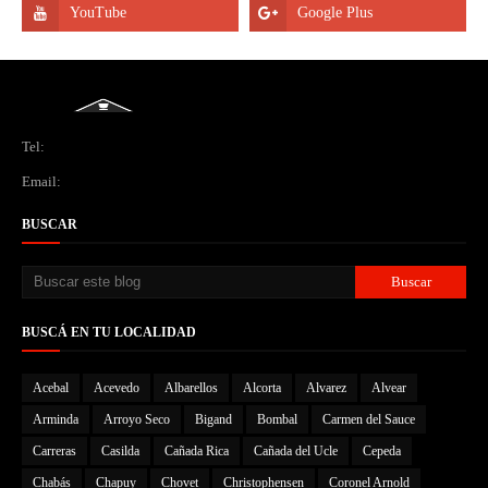
Tel:
Email:
BUSCAR
BUSCÁ EN TU LOCALIDAD
Acebal
Acevedo
Albarellos
Alcorta
Alvarez
Alvear
Arminda
Arroyo Seco
Bigand
Bombal
Carmen del Sauce
Carreras
Casilda
Cañada Rica
Cañada del Ucle
Cepeda
Chabás
Chapuy
Chovet
Christophensen
Coronel Arnold