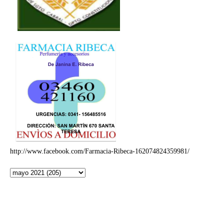
http://www.facebook.com/Farmacia-Ribeca-162074824359981/