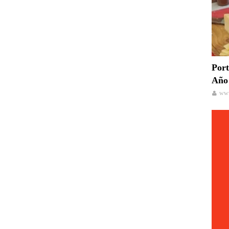
Port
Año 
www