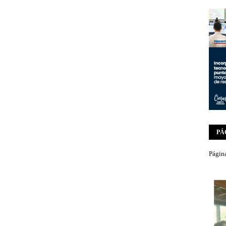
PÁ
Página